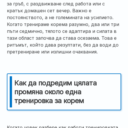
за гръб, с раздвижване след работа или с
кратък домашен сет вечер. Важно е
постоянството, а не големината на усилието.
Когато тренираме корема разумно, два или три
пъти седмично, тялото се адаптира и силата в
тази област започва да става осезаема. Това е
ритъмът, който дава резултати, без да води до
претрениране или излишни очаквания.
Как да подредим цялата
промяна около една
тренировка за корем
Когато човек разбере как работи тренировката,