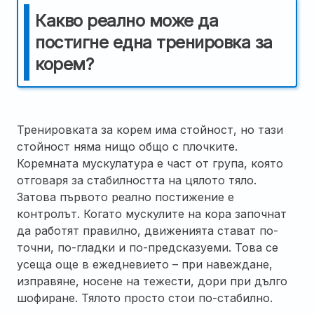
Какво реално може да
постигне една тренировка за
корем?
Тренировката за корем има стойност, но тази
стойност няма нищо общо с плочките.
Коремната мускулатура е част от група, която
отговаря за стабилността на цялото тяло.
Затова първото реално постижение е
контролът. Когато мускулите на кора започнат
да работят правилно, движенията стават по-
точни, по-гладки и по-предсказуеми. Това се
усеща още в ежедневието – при навеждане,
изправяне, носене на тежести, дори при дълго
шофиране. Тялото просто стои по-стабилно.