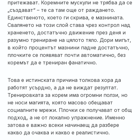
притежават. Коремните мускули не трябва да се
„създават“ – те са там още от раждането.
Единственото, което ги скрива, е мазнината.
Свалянето на този слой става чрез контрол над
храненето, достатъчно движение през деня и
разумно трениране на цялото тяло. Дори мигът,
в който процентът мазнини падне достатъчно,
плочките се появяват почти автоматично, без
коремът да е трениран фанатично.
Това е истинската причина толкова хора да
работят усърдно, а да не виждат резултат.
Тренировката за корем има огромни ползи, но
не носи магията, която масово обещават
социалните мрежи. Плочки се получават от общ
подход, а не от локално упражнение. Именно
затова е важно всеки начинаещ да разбере
какво да очаква и какво е реалистично.