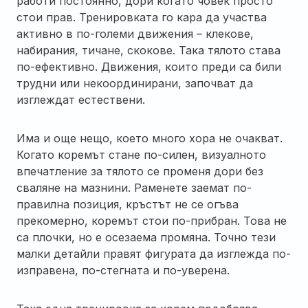
работи постоянно, дори когато човек просто
стои прав. Тренировката го кара да участва
активно в по-големи движения – клекове,
набирания, тичане, скокове. Така тялото става
по-ефективно. Движения, които преди са били
трудни или некоординирани, започват да
изглеждат естествени.
Има и още нещо, което много хора не очакват.
Когато коремът стане по-силен, визуалното
впечатление за тялото се променя дори без
сваляне на мазнини. Раменете заемат по-
правилна позиция, кръстът не се огъва
прекомерно, коремът стои по-прибран. Това не
са плочки, но е осезаема промяна. Точно тези
малки детайли правят фигурата да изглежда по-
изправена, по-стегната и по-уверена.