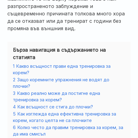
разпространеното заблуждение и
същевременно причината толкова много хора
да се отказват или да тренират с години без
промяна във външния вид.
Бърза навигация в съдържанието на
статията
1
Какво всъщност прави една тренировка за
корем?
2
Защо коремните упражнения не водят до
плочки?
3
Какво реално може да постигне една
тренировка за корем?
4
Как всъщност се стига до плочки?
5
Как изглежда една ефективна тренировка за
корем, когато целта не са плочките
6
Колко често да правим тренировка за корем, за
да има смисъл