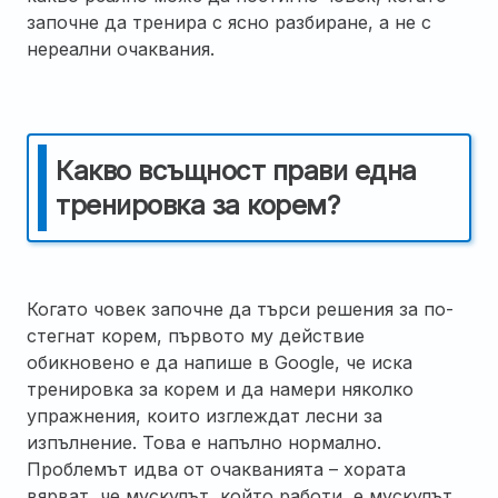
започне да тренира с ясно разбиране, а не с
нереални очаквания.
Какво всъщност прави една
тренировка за корем?
Когато човек започне да търси решения за по-
стегнат корем, първото му действие
обикновено е да напише в Google, че иска
тренировка за корем и да намери няколко
упражнения, които изглеждат лесни за
изпълнение. Това е напълно нормално.
Проблемът идва от очакванията – хората
вярват, че мускулът, който работи, е мускулът,