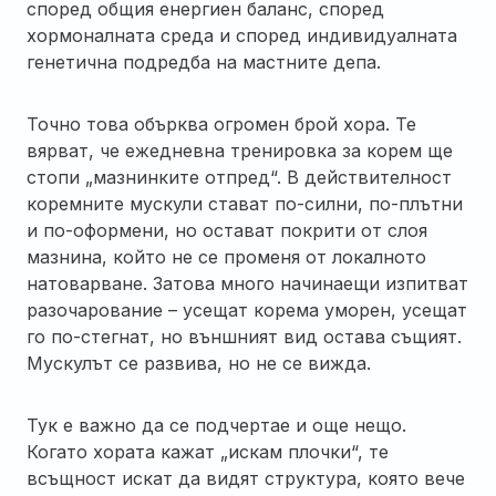
според общия енергиен баланс, според
хормоналната среда и според индивидуалната
генетична подредба на мастните депа.
Точно това обърква огромен брой хора. Те
вярват, че ежедневна тренировка за корем ще
стопи „мазнинките отпред“. В действителност
коремните мускули стават по-силни, по-плътни
и по-оформени, но остават покрити от слоя
мазнина, който не се променя от локалното
натоварване. Затова много начинаещи изпитват
разочарование – усещат корема уморен, усещат
го по-стегнат, но външният вид остава същият.
Мускулът се развива, но не се вижда.
Тук е важно да се подчертае и още нещо.
Когато хората кажат „искам плочки“, те
всъщност искат да видят структура, която вече