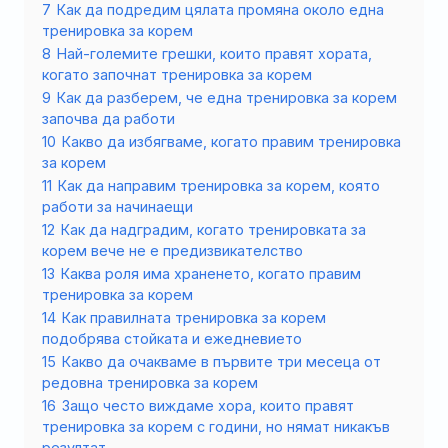
7
Как да подредим цялата промяна около една
тренировка за корем
8
Най-големите грешки, които правят хората,
когато започнат тренировка за корем
9
Как да разберем, че една тренировка за корем
започва да работи
10
Какво да избягваме, когато правим тренировка
за корем
11
Как да направим тренировка за корем, която
работи за начинаещи
12
Как да надградим, когато тренировката за
корем вече не е предизвикателство
13
Каква роля има храненето, когато правим
тренировка за корем
14
Как правилната тренировка за корем
подобрява стойката и ежедневието
15
Какво да очакваме в първите три месеца от
редовна тренировка за корем
16
Защо често виждаме хора, които правят
тренировка за корем с години, но нямат никакъв
резултат