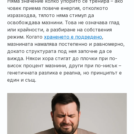
Няма значение колко упорито се тренира – ако
човек приема повече енергия, отколкото
изразходва, тялото няма стимул да
освобождава мазнини. Това не означава глад
или крайности, а разбиране на собствения
режим. Когато
храненето е подредено
,
мазнината намалява постепенно и равномерно,
докато структурата под нея започне да се
вижда. Някои хора стигат до плочки при по-
висок процент мазнини, други при по-нисък –
генетичната разлика е реална, но принципът е
един и същ.