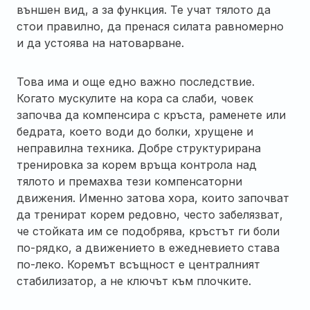
външен вид, а за функция. Те учат тялото да
стои правилно, да пренася силата равномерно
и да устоява на натоварване.
Това има и още едно важно последствие.
Когато мускулите на кора са слаби, човек
започва да компенсира с кръста, раменете или
бедрата, което води до болки, хрущене и
неправилна техника. Добре структурирана
тренировка за корем връща контрола над
тялото и премахва тези компенсаторни
движения. Именно затова хора, които започват
да тренират корем редовно, често забелязват,
че стойката им се подобрява, кръстът ги боли
по-рядко, а движението в ежедневието става
по-леко. Коремът всъщност е централният
стабилизатор, а не ключът към плочките.