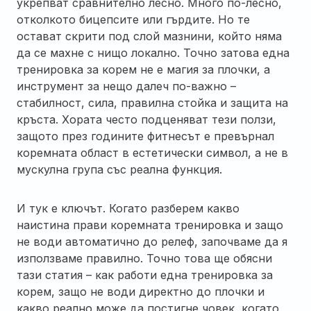
укрепват сравнително лесно. Много по-лесно,
отколкото бицепсите или гърдите. Но те
остават скрити под слой мазнини, който няма
да се махне с нищо локално. Точно затова една
тренировка за корем не е магия за плочки, а
инструмент за нещо далеч по-важно –
стабилност, сила, правилна стойка и защита на
кръста. Хората често подценяват тези ползи,
защото през годините фитнесът е превърнал
коремната област в естетически символ, а не в
мускулна група със реална функция.
И тук е ключът. Когато разберем какво
наистина прави коремната тренировка и защо
не води автоматично до релеф, започваме да я
използваме правилно. Точно това ще обясни
тази статия – как работи една тренировка за
корем, защо не води директно до плочки и
какво реално може да постигне човек, когато