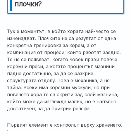
плочки?
Тук е моментът, в който хората най-често се
изненадват. Плочките не са резултат от една
конкретна тренировка за корем, а от
комбинация от процеси, които работят заедно.
Те не се появяват, когато човек прави повече
коремни преси, а когато процентът мазнини
падне достатъчно, за да се разкрие
структурата отдолу. Това е механика, а не
тайна. Всеки има коремни мускули, но при
повечето хора те са скрити зад слой мазнина,
който може да изглежда малък, но е напълно
достатъчен, за да прикрие релефа.
Първият елемент е контролът върху храненето.