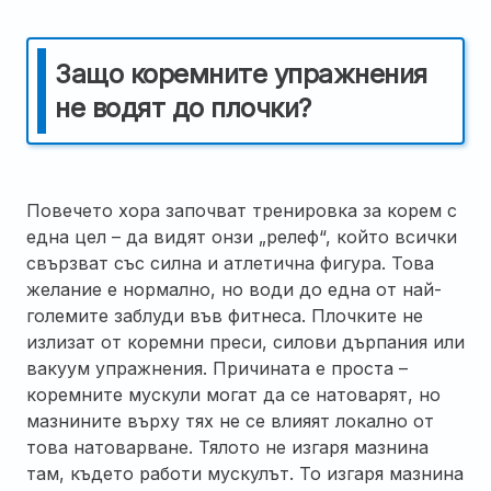
Защо коремните упражнения
не водят до плочки?
Повечето хора започват тренировка за корем с
една цел – да видят онзи „релеф“, който всички
свързват със силна и атлетична фигура. Това
желание е нормално, но води до една от най-
големите заблуди във фитнеса. Плочките не
излизат от коремни преси, силови дърпания или
вакуум упражнения. Причината е проста –
коремните мускули могат да се натоварят, но
мазнините върху тях не се влияят локално от
това натоварване. Тялото не изгаря мазнина
там, където работи мускулът. То изгаря мазнина