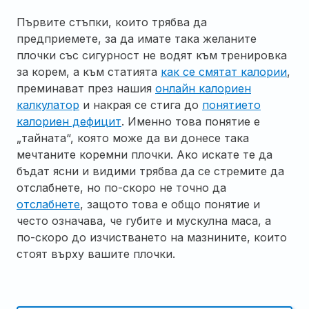
Първите стъпки, които трябва да
предприемете, за да имате така желаните
плочки със сигурност не водят към тренировка
за корем, а към статията
как се смятат калории
,
преминават през нашия
онлайн калориен
калкулатор
и накрая се стига до
понятието
калориен дефицит
. Именно това понятие е
„тайната“, която може да ви донесе така
мечтаните коремни плочки. Ако искате те да
бъдат ясни и видими трябва да се стремите да
отслабнете, но по-скоро не точно да
отслабнете
, защото това е общо понятие и
често означава, че губите и мускулна маса, а
по-скоро до изчистването на мазнините, които
стоят върху вашите плочки.