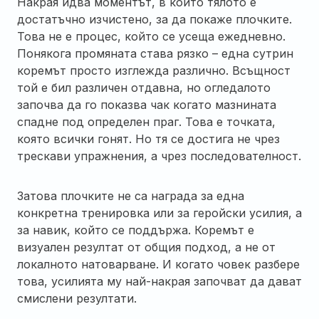
Накрая идва моментът, в който тялото е
достатъчно изчистено, за да покаже плочките.
Това не е процес, който се усеща ежедневно.
Понякога промяната става рязко – една сутрин
коремът просто изглежда различно. Всъщност
той е бил различен отдавна, но огледалото
започва да го показва чак когато мазнината
спадне под определен праг. Това е точката,
която всички гонят. Но тя се достига не чрез
трескави упражнения, а чрез последователност.
Затова плочките не са награда за една
конкретна тренировка или за геройски усилия, а
за навик, който се поддържа. Коремът е
визуален резултат от общия подход, а не от
локалното натоварване. И когато човек разбере
това, усилията му най-накрая започват да дават
смислени резултати.