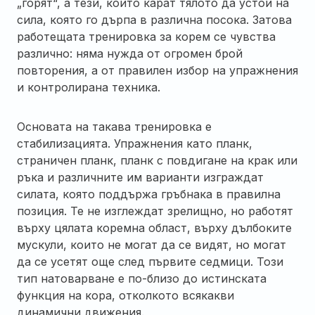
„горят“, а тези, които карат тялото да устои на
сила, която го дърпа в различна посока. Затова
работещата тренировка за корем се чувства
различно: няма нужда от огромен брой
повторения, а от правилен избор на упражнения
и контролирана техника.
Основата на такава тренировка е
стабилизацията. Упражнения като планк,
страничен планк, планк с повдигане на крак или
ръка и различните им варианти изграждат
силата, която поддържа гръбнака в правилна
позиция. Те не изглеждат зрелищно, но работят
върху цялата коремна област, върху дълбоките
мускули, които не могат да се видят, но могат
да се усетят още след първите седмици. Този
тип натоварване е по-близо до истинската
функция на кора, отколкото всякакви
динамични движения.