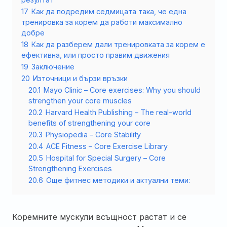
17
Как да подредим седмицата така, че една
тренировка за корем да работи максимално
добре
18
Как да разберем дали тренировката за корем е
ефективна, или просто правим движения
19
Заключение
20
Източници и бързи връзки
20.1
Mayo Clinic – Core exercises: Why you should
strengthen your core muscles
20.2
Harvard Health Publishing – The real-world
benefits of strengthening your core
20.3
Physiopedia – Core Stability
20.4
ACE Fitness – Core Exercise Library
20.5
Hospital for Special Surgery – Core
Strengthening Exercises
20.6
Още фитнес методики и актуални теми:
Коремните мускули всъщност растат и се