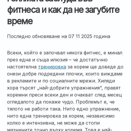
фитнеса и как да не загубите
време
Последно обновяване на
07 11 2025 година
Всеки, който е започвал някога фитнес, е минал
през една и съща илюзия – че достатъчно
настоятелна
тренировка
за корем ще доведе до
онези добре подредени плочки, които виждаме
в рекламите и по социалните мрежи. Хиляди
хора търсят „най-добрите упражнения“, правят
коремни преси всеки ден и очакват след месец
огледалото да покаже чудо. Проблемът е, че
тялото не работи така. Нито едно упражнение,
нито една тренировка за корем, независимо
колко е интензивна, не може да стопи
мазнините точно върху корема. Това е най-