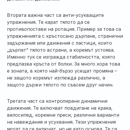
Втората важна част са анти-усукващите
упражнения. Те карат тялото да се
противопостави на ротация. Пример за това са
упражненията с кръстосано дърпане, странични
задържания или движения с ластици, които
„дърпат“ тялото встрани, а коремът устоява.
Именно тук се изгражда стабилността, която
предпазва кръста от болки. За много хора това
е зоната, в която най-бързо усещат промяна –
не защото коремът изглежда различно, а
защото държи тялото по съвсем друг начин.
Третата част са контролирани динамични
движения. Те включват повдигане на крака,
велосипед, коремни преси, различни варианти
на навеждания и усуквания. Тези упражнения
могат да се включат, но не като основа. Те са