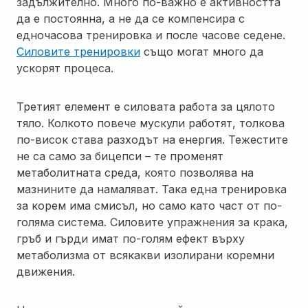
задължително. Много по-важно е активността
да е постоянна, а не да се компенсира с
едночасова тренировка и после часове седене.
Силовите тренировки
също могат много да
ускорят процеса.
Третият елемент е силовата работа за цялото
тяло. Колкото повече мускули работят, толкова
по-висок става разходът на енергия. Тежестите
не са само за бицепси – те променят
метаболитната среда, която позволява на
мазнините да намаляват. Така една тренировка
за корем има смисъл, но само като част от по-
голяма система. Силовите упражнения за крака,
гръб и гърди имат по-голям ефект върху
метаболизма от всякакви изолирани коремни
движения.