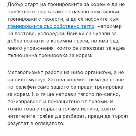
Добър старт на тренировките за корем е да не
прибягвате още в самото начало към силови
тренировки с тежести, а да се насочите към
тренировките със собствено тегло
, например
на лостове, успоредки. Всички са чували за
добре познатите коремни преси, но има още
много упражнения, които се използват за една
пълноценна тренировка за корем.
Метаболизмът работи на ниво организъм, а не
на ниво мускул. Затова коремът няма да стане
по-релефен само защото се прави тренировка
за корем. Но тя ще направи тялото по-силно,
по-изправено и по-защитено от травми. И
точно това е първата голяма истина, която
читателите трябва да разберат, преди да търсят
резултат в огледалото.