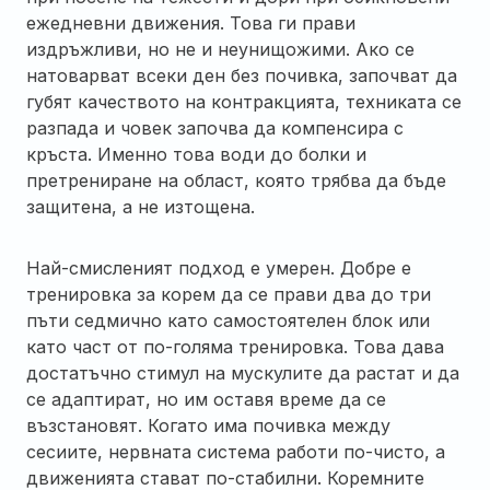
ежедневни движения. Това ги прави
издръжливи, но не и неунищожими. Ако се
натоварват всеки ден без почивка, започват да
губят качеството на контракцията, техниката се
разпада и човек започва да компенсира с
кръста. Именно това води до болки и
претрениране на област, която трябва да бъде
защитена, а не изтощена.
Най-смисленият подход е умерен. Добре е
тренировка за корем да се прави два до три
пъти седмично като самостоятелен блок или
като част от по-голяма тренировка. Това дава
достатъчно стимул на мускулите да растат и да
се адаптират, но им оставя време да се
възстановят. Когато има почивка между
сесиите, нервната система работи по-чисто, а
движенията стават по-стабилни. Коремните