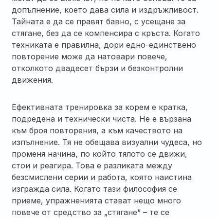
допълнение, което дава сила и издръжливост.
Тайната е да се правят бавно, с усещане за
стягане, без да се компенсира с кръста. Когато
техниката е правилна, дори едно-единствено
повторение може да натовари повече,
отколкото двадесет бързи и безконтролни
движения.
Ефективната тренировка за корем е кратка,
подредена и технически чиста. Не е вързана
към броя повторения, а към качеството на
изпълнение. Тя не обещава визуални чудеса, но
променя начина, по който тялото се движи,
стои и реагира. Това е разликата между
безсмислени серии и работа, която наистина
изгражда сила. Когато тази философия се
приеме, упражненията стават нещо много
повече от средство за „стягане“ – те се