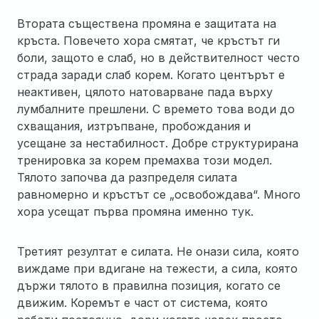
Втората съществена промяна е защитата на
кръста. Повечето хора смятат, че кръстът ги
боли, защото е слаб, но в действителност често
страда заради слаб корем. Когато центърът е
неактивен, цялото натоварване пада върху
лумбалните прешлени. С времето това води до
схващания, изтръпване, пробождания и
усещане за нестабилност. Добре структурирана
тренировка за корем премахва този модел.
Тялото започва да разпределя силата
равномерно и кръстът се „освобождава“. Много
хора усещат първа промяна именно тук.
Третият резултат е силата. Не онази сила, която
виждаме при вдигане на тежести, а сила, която
държи тялото в правилна позиция, когато се
движим. Коремът е част от система, която