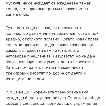
мускули не се нуждаят от ежедневен тежък
товар, а от правилен ритъм и качество на
изпълнение.
Тук е важно да се знае, че прекаленото
количество динамични упражнения често е по-
вредно, отколкото полезно. Когато човек прави
коремни преси всеки ден, тялото започва да
измества тежестта към кръста, което
натоварва прешлените. Резултатът може да е
болка, схващане или умора, която не изчезва.
Затова по-кратки, по-технически чисти
тренировки работят по-добре от дълги и
изтощителни серии.
И още нещо – коремната тренировка няма
нужда да бъде отделен ритуал. Тя може да бъде
смесена със силова тренировка, с упражнения