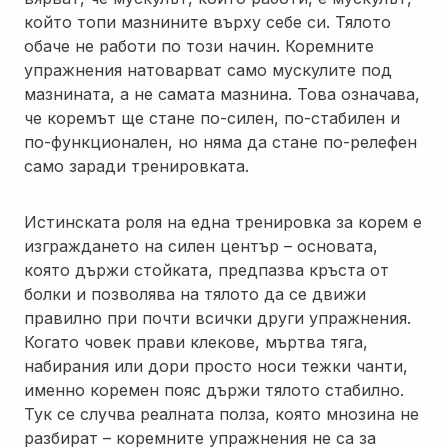
който топи мазнините върху себе си. Тялото
обаче не работи по този начин. Коремните
упражнения натоварват само мускулите под
мазнината, а не самата мазнина. Това означава,
че коремът ще стане по-силен, по-стабилен и
по-функционален, но няма да стане по-релефен
само заради тренировката.
Истинската роля на една тренировка за корем е
изграждането на силен център – основата,
която държи стойката, предпазва кръста от
болки и позволява на тялото да се движи
правилно при почти всички други упражнения.
Когато човек прави клекове, мъртва тяга,
набирания или дори просто носи тежки чанти,
именно коремен пояс държи тялото стабилно.
Тук се случва реалната полза, която мнозина не
разбират – коремните упражнения не са за