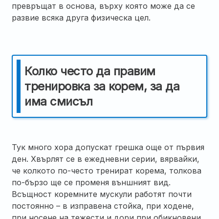
превръщат в основа, върху която може да се
развие всяка друга физическа цел.
Колко често да правим
тренировка за корем, за да
има смисъл
Тук много хора допускат грешка още от първия
ден. Хвърлят се в ежедневни серии, вярвайки,
че колкото по-често тренират корема, толкова
по-бързо ще се променя външният вид.
Всъщност коремните мускули работят почти
постоянно – в изправена стойка, при ходене,
при носене на тежести и дори при обикновени