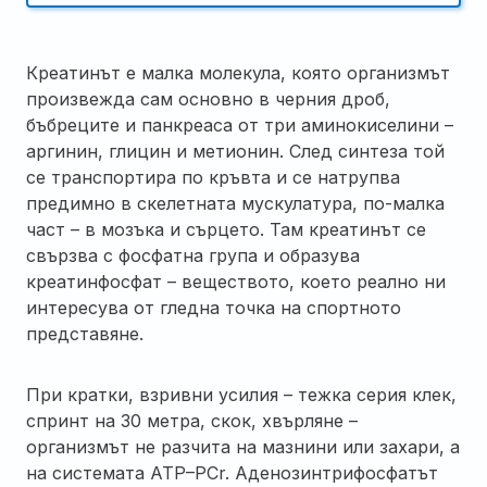
Креатинът е малка молекула, която организмът
произвежда сам основно в черния дроб,
бъбреците и панкреаса от три аминокиселини –
аргинин, глицин и метионин. След синтеза той
се транспортира по кръвта и се натрупва
предимно в скелетната мускулатура, по-малка
част – в мозъка и сърцето. Там креатинът се
свързва с фосфатна група и образува
креатинфосфат – веществото, което реално ни
интересува от гледна точка на спортното
представяне.
При кратки, взривни усилия – тежка серия клек,
спринт на 30 метра, скок, хвърляне –
организмът не разчита на мазнини или захари, а
на системата ATP–PCr. Аденозинтрифосфатът