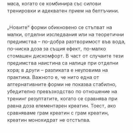
маса, когато се комбинира със силови
тренировки и адекватен прием на белтъчини.
„Новите“ форми обикновено се стъпват на
малки, отделни изследвания или на теоретични
предимства – по-добра разтворимост във вода,
по-ниска доза за същия ефект, по-малко
стомашен дискомфорт. В част от случаите тези
предимства наистина са налице при отделни
хора; в други – разликата е неуловима на
практика. Важното е, че нито една от
алтернативните форми не показва стабилно,
убедително превъзходство по отношение на
тренинг резултатите, когато се сравнява при
равна доза елементарен креатин. Тоест, ако
сравняваме грам креатин с грам креатин,
креатин монохидрат не отстъпва.