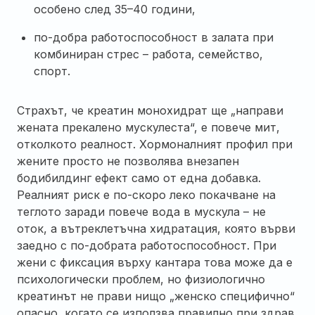
особено след 35–40 години,
по-добра работоспособност в залата при
комбиниран стрес – работа, семейство,
спорт.
Страхът, че креатин монохидрат ще „направи
жената прекалено мускулеста“, е повече мит,
отколкото реалност. Хормоналният профил при
жените просто не позволява внезапен
бодибилдинг ефект само от една добавка.
Реалният риск е по-скоро леко покачване на
теглото заради повече вода в мускула – не
оток, а вътреклетъчна хидратация, която върви
заедно с по-добрата работоспособност. При
жени с фиксация върху кантара това може да е
психологически проблем, но физиологично
креатинът не прави нищо „женско специфично“
опасно, когато се използва правилно при здрав