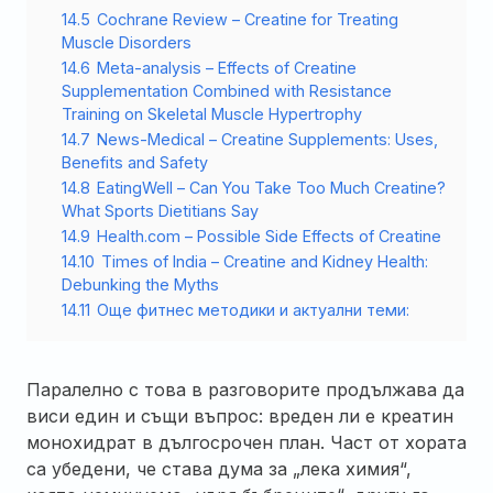
14.5
Cochrane Review – Creatine for Treating
Muscle Disorders
14.6
Meta-analysis – Effects of Creatine
Supplementation Combined with Resistance
Training on Skeletal Muscle Hypertrophy
14.7
News-Medical – Creatine Supplements: Uses,
Benefits and Safety
14.8
EatingWell – Can You Take Too Much Creatine?
What Sports Dietitians Say
14.9
Health.com – Possible Side Effects of Creatine
14.10
Times of India – Creatine and Kidney Health:
Debunking the Myths
14.11
Още фитнес методики и актуални теми:
Паралелно с това в разговорите продължава да
виси един и същи въпрос: вреден ли е креатин
монохидрат в дългосрочен план. Част от хората
са убедени, че става дума за „лека химия“,