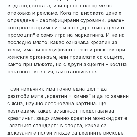
вода под кожата, или просто плащаме за
опаковка и реклама. Кога по-високата цена е
оправдана – сертифицирани суровини, реален
контрол за примеси – и кога „креатин / цени и
промоции“ е само игра на маркетинга. И не на
последно място: какво означава креатин за
жени, има ли специфични ползи и рискове при
женския организъм, или правилата са същите,
както при мъжете, но с други акценти – костна
плътност, енергия, възстановяване.
Този наръчник има точно една цел – да
разглоби мита „креатин = химия“ и да го замени
с ясна, научно обоснована картина. Ще
разгледаме какво всъщност представлява
креатинът, защо именно креатин монохидрат е
„златният стандарт“ в спорта, какви са
доказаните ползи и къде са реалните рискове.