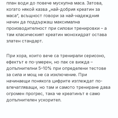
план води до повече мускулна маса. Затова,
когато някой казва „най-добрия креатин за
маса“, всъщност говори за най-надеждния
начин да поддържаш максимална
производителност при силови тренировки – а
там класическият креатин монохидрат остава
златен стандарт.
При хора, които вече са тренирали сериозно,
ефектът е по-умерен, но пак се вижда –
допълнителни 5–10% при определени тестове
за сила и мощ не са изключение. При
начинаещи понякога цифрите изглеждат по-
впечатляващи, но там и самото трениране дава
огромен прогрес, така че креатинът е само
допълнителен ускорител.