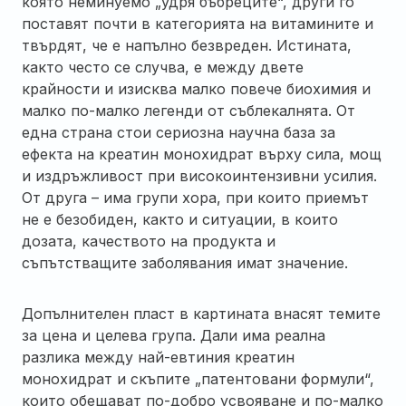
която неминуемо „удря бъбреците“, други го
поставят почти в категорията на витамините и
твърдят, че е напълно безвреден. Истината,
както често се случва, е между двете
крайности и изисква малко повече биохимия и
малко по-малко легенди от съблекалнята. От
една страна стои сериозна научна база за
ефекта на креатин монохидрат върху сила, мощ
и издръжливост при високоинтензивни усилия.
От друга – има групи хора, при които приемът
не е безобиден, както и ситуации, в които
дозата, качеството на продукта и
съпътстващите заболявания имат значение.
Допълнителен пласт в картината внасят темите
за цена и целева група. Дали има реална
разлика между най-евтиния креатин
монохидрат и скъпите „патентовани формули“,
които обещават по-добро усвояване и по-малко