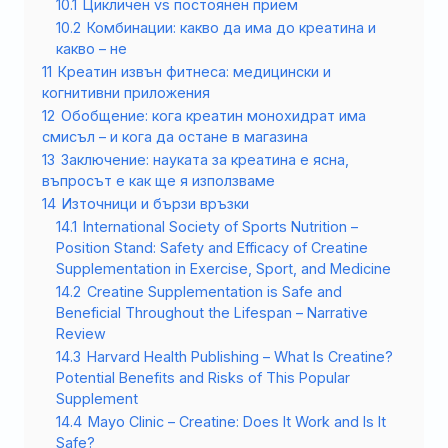
10.1
Цикличен vs постоянен прием
10.2
Комбинации: какво да има до креатина и
какво – не
11
Креатин извън фитнеса: медицински и
когнитивни приложения
12
Обобщение: кога креатин монохидрат има
смисъл – и кога да остане в магазина
13
Заключение: науката за креатина е ясна,
въпросът е как ще я използваме
14
Източници и бързи връзки
14.1
International Society of Sports Nutrition –
Position Stand: Safety and Efficacy of Creatine
Supplementation in Exercise, Sport, and Medicine
14.2
Creatine Supplementation is Safe and
Beneficial Throughout the Lifespan – Narrative
Review
14.3
Harvard Health Publishing – What Is Creatine?
Potential Benefits and Risks of This Popular
Supplement
14.4
Mayo Clinic – Creatine: Does It Work and Is It
Safe?