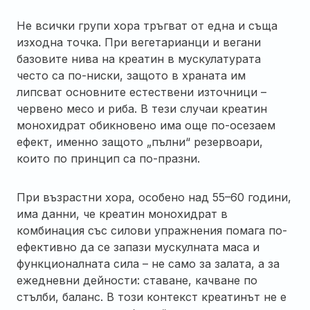
Не всички групи хора тръгват от една и съща
изходна точка. При вегетарианци и вегани
базовите нива на креатин в мускулатурата
често са по-ниски, защото в храната им
липсват основните естествени източници –
червено месо и риба. В тези случаи креатин
монохидрат обикновено има още по-осезаем
ефект, именно защото „пълни“ резервоари,
които по принцип са по-празни.
При възрастни хора, особено над 55–60 години,
има данни, че креатин монохидрат в
комбинация със силови упражнения помага по-
ефективно да се запази мускулната маса и
функционалната сила – не само за залата, а за
ежедневни дейности: ставане, качване по
стълби, баланс. В този контекст креатинът не е