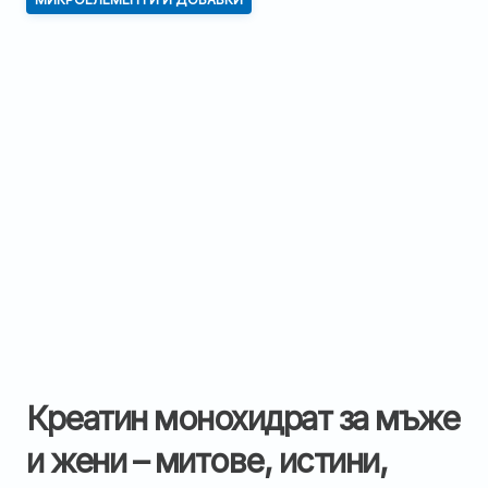
Креатин монохидрат за мъже
и жени – митове, истини,