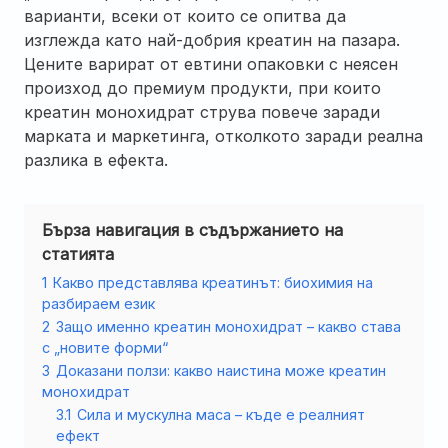
варианти, всеки от които се опитва да
изглежда като най-добрия креатин на пазара.
Цените варират от евтини опаковки с неясен
произход до премиум продукти, при които
креатин монохидрат струва повече заради
марката и маркетинга, отколкото заради реална
разлика в ефекта.
Бърза навигация в съдържанието на
статията
1
Какво представлява креатинът: биохимия на
разбираем език
2
Защо именно креатин монохидрат – какво става
с „новите форми“
3
Доказани ползи: какво наистина може креатин
монохидрат
3.1
Сила и мускулна маса – къде е реалният
ефект