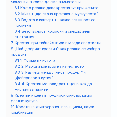
моменти, в които да сме внимателни
6.1
Какво реално дава креатинът при жените
6.2
Митът „ще стана прекалено мускулеста“
6.3
Водата и кантарът – какво всъщност се
променя
6.4
Безопасност, хормони и специфични
състояния
7
Креатин при тийнейджъри и млади спортисти
8
„Най-добрият креатин“: как реално се избира
продукт
8.1
1. Форма и чистота
8.2
2. Марка и контрол на качеството
8.3
3. Разлика между „чист продукт“ и
„фойерверк в кутия“
8.4
4. Креатин монохидрат + цена: как да
мислим за парите
9
Креатин и цена в по-широк смисъл: какво
реално купуваш
10
Креатин в дългосрочен план: цикли, паузи,
комбинации