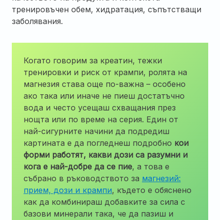
тренировъчен обем, хидратация, съпътстващи
заболявания.
Когато говорим за креатин, тежки
тренировки и риск от крампи, ролята на
магнезия става още по-важна – особено
ако така или иначе не пиеш достатъчно
вода и често усещаш схващания през
нощта или по време на серия. Един от
най-сигурните начини да подредиш
картината е да погледнеш подробно
кои
форми работят, какви дози са разумни и
кога е най-добре да се пие
, а това е
събрано в ръководството за
магнезий:
прием, дози и крампи
, където е обяснено
как да комбинираш добавките за сила с
базови минерали така, че да пазиш и