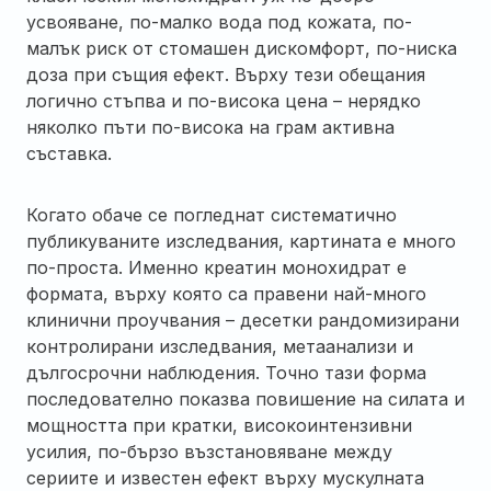
усвояване, по-малко вода под кожата, по-
малък риск от стомашен дискомфорт, по-ниска
доза при същия ефект. Върху тези обещания
логично стъпва и по-висока цена – нерядко
няколко пъти по-висока на грам активна
съставка.
Когато обаче се погледнат систематично
публикуваните изследвания, картината е много
по-проста. Именно креатин монохидрат е
формата, върху която са правени най-много
клинични проучвания – десетки рандомизирани
контролирани изследвания, метаанализи и
дългосрочни наблюдения. Точно тази форма
последователно показва повишение на силата и
мощността при кратки, високоинтензивни
усилия, по-бързо възстановяване между
сериите и известен ефект върху мускулната