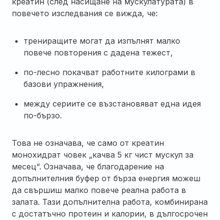
креатин (след насищане на мускулатурата) в
повечето изследвания се вижда, че:
трениращите могат да изпълнят малко
повече повторения с дадена тежест,
по-лесно покачват работните килограми в
базови упражнения,
между сериите се възстановяват една идея
по-бързо.
Това не означава, че само от креатин
монохидрат човек „качва 5 кг чист мускул за
месец“. Означава, че благодарение на
допълнителния буфер от бърза енергия можеш
да свършиш малко повече реална работа в
залата. Тази допълнителна работа, комбинирана
с достатъчно протеин и калории, в дългосрочен