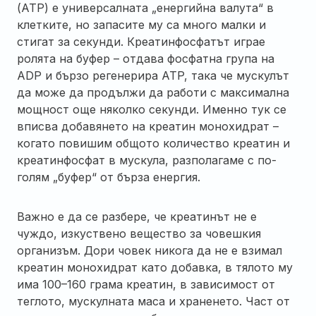
(ATP) е универсалната „енергийна валута“ в
клетките, но запасите му са много малки и
стигат за секунди. Креатинфосфатът играе
ролята на буфер – отдава фосфатна група на
ADP и бързо регенерира ATP, така че мускулът
да може да продължи да работи с максимална
мощност още няколко секунди. Именно тук се
вписва добавянето на креатин монохидрат –
когато повишим общото количество креатин и
креатинфосфат в мускула, разполагаме с по-
голям „буфер“ от бърза енергия.
Важно е да се разбере, че креатинът не е
чуждо, изкуствено вещество за човешкия
организъм. Дори човек никога да не е взимал
креатин монохидрат като добавка, в тялото му
има 100–160 грама креатин, в зависимост от
теглото, мускулната маса и храненето. Част от