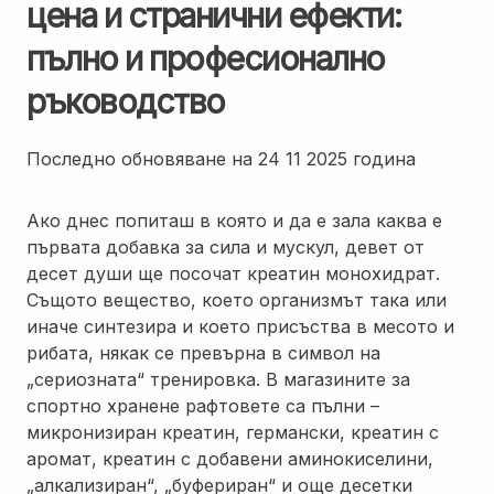
цена и странични ефекти:
пълно и професионално
ръководство
Последно обновяване на
24 11 2025 година
Ако днес попиташ в която и да е зала каква е
първата добавка за сила и мускул, девет от
десет души ще посочат креатин монохидрат.
Същото вещество, което организмът така или
иначе синтезира и което присъства в месото и
рибата, някак се превърна в символ на
„сериозната“ тренировка. В магазините за
спортно хранене рафтовете са пълни –
микронизиран креатин, германски, креатин с
аромат, креатин с добавени аминокиселини,
„алкализиран“, „буфериран“ и още десетки