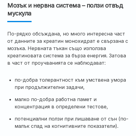
Мозък и нервна система – ползи отвъд
мускула
По-рядко обсъждана, но много интересна част
от данните за креатин монохидрат е свързана с
мозъка. Нервната тъкан също използва
креатиновата система за бърза енергия. Затова
в част от проучванията се наблюдават:
по-добра толерантност към умствена умора
при продължителни задачи,
малко по-добра работна памет и
концентрация в определени тестове,
потенциални ползи при лишаване от сън (по-
малък спад на когнитивните показатели).