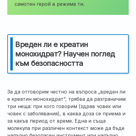
самотен герой в режима ти.
Вреден ли е креатин
монохидрат? Научен поглед
към безопасността
За да отговорим честно на въпроса „вреден ли
е креатин монохидрат“, трябва да разграничим
три неща: при кого говорим (здрав човек или
човек с заболявания), в каква доза се приема и
за какъв период от време. Една и съща
молекула при различен контекст може да бъде
напълно безопасен инструмент или напълно