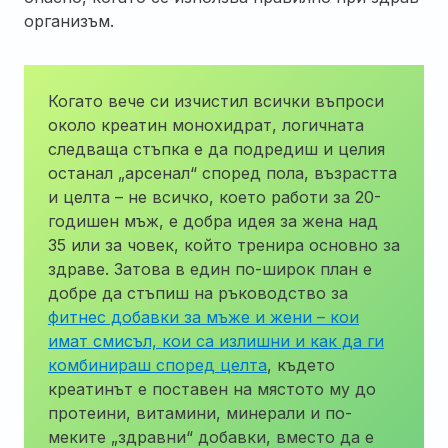
организъм.
Когато вече си изчистил всички въпроси
около креатин монохидрат, логичната
следваща стъпка е да подредиш и целия
останал „арсенал“ според пола, възрастта
и целта – не всичко, което работи за 20-
годишен мъж, е добра идея за жена над
35 или за човек, който тренира основно за
здраве. Затова в един по-широк план е
добре да стъпиш на ръководство за
фитнес добавки за мъже и жени – кои
имат смисъл, кои са излишни и как да ги
комбинираш според целта
, където
креатинът е поставен на мястото му до
протеини, витамини, минерали и по-
меките „здравни“ добавки, вместо да е