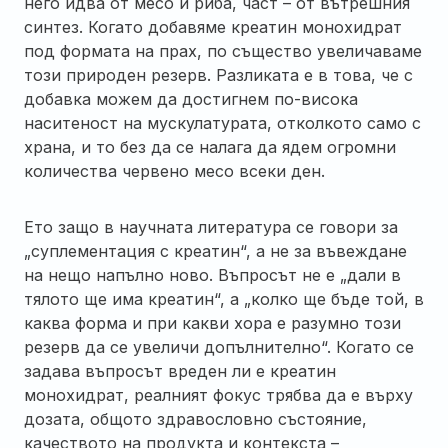
него идва от месо и риба, част – от вътрешния
синтез. Когато добавяме креатин монохидрат
под формата на прах, по същество увеличаваме
този природен резерв. Разликата е в това, че с
добавка можем да достигнем по-висока
наситеност на мускулатурата, отколкото само с
храна, и то без да се налага да ядем огромни
количества червено месо всеки ден.
Ето защо в научната литература се говори за
„суплементация с креатин“, а не за въвеждане
на нещо напълно ново. Въпросът не е „дали в
тялото ще има креатин“, а „колко ще бъде той, в
каква форма и при какви хора е разумно този
резерв да се увеличи допълнително“. Когато се
задава въпросът вреден ли е креатин
монохидрат, реалният фокус трябва да е върху
дозата, общото здравословно състояние,
качеството на продукта и контекста –