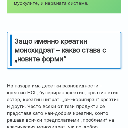
мускулите, и нервната система.
Защо именно креатин
монохидрат – какво става с
„новите форми“
На пазара има десетки разновидности –
креатин HCL, буфериран креатин, креатин етил
естер, креатин нитрат, „pH-коригиран“ креатин
и други. Често всеки от тези продукти се
представя като най-добрия креатин, който
решава всички предполагаеми „проблеми“ на
класическия монохидрат: уж по-добро