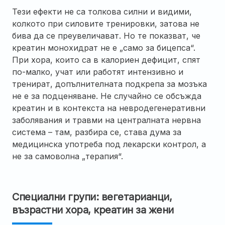
Тези ефекти не са толкова силни и видими,
колкото при силовите тренировки, затова не
бива да се преувеличават. Но те показват, че
креатин монохидрат не е „само за бицепса“.
При хора, които са в калориен дефицит, спят
по-малко, учат или работят интензивно и
тренират, допълнителната подкрепа за мозъка
не е за подценяване. Не случайно се обсъжда
креатин и в контекста на невродегенеративни
заболявания и травми на централната нервна
система – там, разбира се, става дума за
медицинска употреба под лекарски контрол, а
не за самоволна „терапия“.
Специални групи: вегетарианци,
възрастни хора, креатин за жени