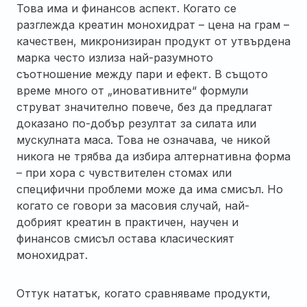
Това има и финансов аспект. Когато се
разглежда креатин монохидрат – цена на грам –
качествен, микронизиран продукт от утвърдена
марка често излиза най-разумното
съотношение между пари и ефект. В същото
време много от „иновативните“ формули
струват значително повече, без да предлагат
доказано по-добър резултат за силата или
мускулната маса. Това не означава, че никой
никога не трябва да избира алтернативна форма
– при хора с чувствителен стомах или
специфични проблеми може да има смисъл. Но
когато се говори за масовия случай, най-
добрият креатин в практичен, научен и
финансов смисъл остава класическият
монохидрат.
Оттук нататък, когато сравняваме продукти,