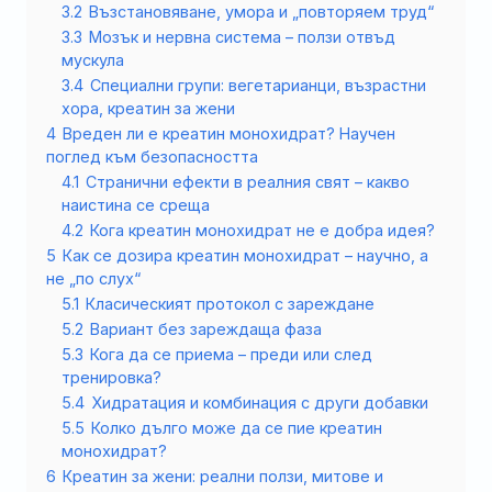
3.2
Възстановяване, умора и „повторяем труд“
3.3
Мозък и нервна система – ползи отвъд
мускула
3.4
Специални групи: вегетарианци, възрастни
хора, креатин за жени
4
Вреден ли е креатин монохидрат? Научен
поглед към безопасността
4.1
Странични ефекти в реалния свят – какво
наистина се среща
4.2
Кога креатин монохидрат не е добра идея?
5
Как се дозира креатин монохидрат – научно, а
не „по слух“
5.1
Класическият протокол с зареждане
5.2
Вариант без зареждаща фаза
5.3
Кога да се приема – преди или след
тренировка?
5.4
Хидратация и комбинация с други добавки
5.5
Колко дълго може да се пие креатин
монохидрат?
6
Креатин за жени: реални ползи, митове и