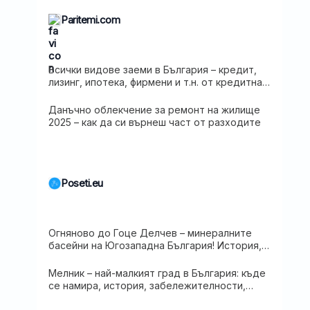
Paritemi.com
Всички видове заеми в България – кредит,
лизинг, ипотека, фирмени и т.н. от кредитна
карта до лихвар: плюсове, минуси и капани
Данъчно облекчение за ремонт на жилище
2025 – как да си върнеш част от разходите
Poseti.eu
Огняново до Гоце Делчев – минералните
басейни на Югозападна България! История,
забележителности и идеи за почивка
Мелник – най-малкият град в България: къде
се намира, история, забележителности,
население и хотели