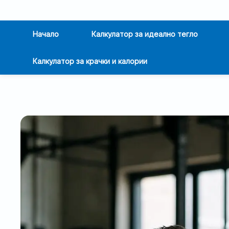
Начало
Калкулатор за идеално тегло
Калкулатор за крачки и калории