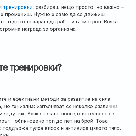
ви
тренировки
, разбираш нещо просто, но важно –
 се промениш. Нужно е само да се движиш
нт и да го накараш да работи в синхрон. Всяка
 огромна награда за организма.
те тренировки?
те и ефективни методи за развитие на сила,
, но гениална: изпълняват се няколко различни
между тях. Всяка такава последователност се
кръг – обикновено три до пет на брой. Това
поддържа пулса висок и активира цялото тяло.
вки.