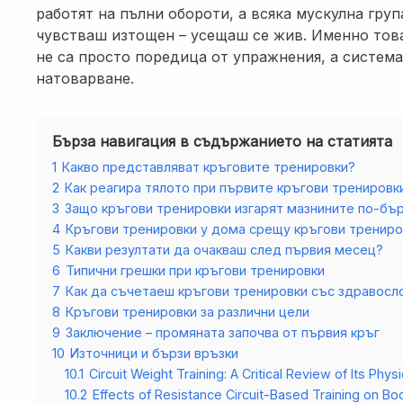
работят на пълни обороти, а всяка мускулна група
чувстваш изтощен – усещаш се жив. Именно това
не са просто поредица от упражнения, а система
натоварване.
Бърза навигация в съдържанието на статията
1
Какво представляват кръговите тренировки?
2
Как реагира тялото при първите кръгови тренировк
3
Защо кръгови тренировки изгарят мазнините по-бъ
4
Кръгови тренировки у дома срещу кръгови трениро
5
Какви резултати да очакваш след първия месец?
6
Типични грешки при кръгови тренировки
7
Как да съчетаеш кръгови тренировки със здравосл
8
Кръгови тренировки за различни цели
9
Заключение – промяната започва от първия кръг
10
Източници и бързи връзки
10.1
Circuit Weight Training: A Critical Review of Its Phy
10.2
Effects of Resistance Circuit-Based Training on B