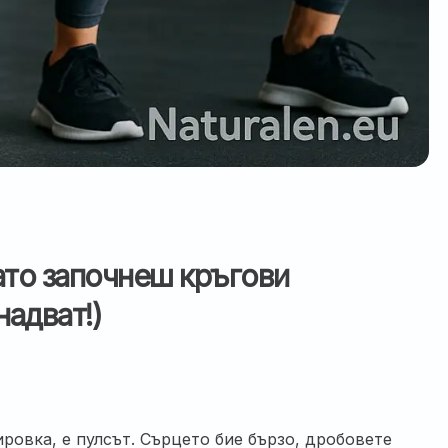
гато започнеш кръгови
надват!)
ровка, е пулсът. Сърцето бие бързо, дробовете