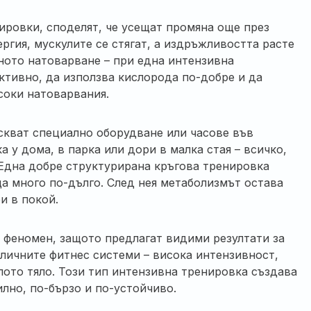
ировки, споделят, че усещат промяна още през
ргия, мускулите се стягат, а издръжливостта расте
аното натоварване – при една интензивна
ктивно, да използва кислорода по-добре и да
соки натоварвания.
искват специално оборудване или часове във
у дома, в парка или дори в малка стая – всичко,
 Една добре структурирана кръгова тренировка
ща много по-дълго. След нея метаболизмът остава
и в покой.
 феномен, защото предлагат видими резултати за
зличните фитнес системи – висока интензивност,
лото тяло. Този тип интензивна тренировка създава
илно, по-бързо и по-устойчиво.