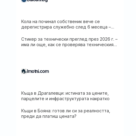
Кола на починал собственик вече се
дерегистрира служебно след 6 месеца –
какво започна да прилага МВР от 31 март
Стикер за технически преглед през 2026 г. –
има ли още, как се проверява техническият
преглед и какво се промени
Imotni.com
Къща в Драгалевци: истината за цените,
парцелите и инфраструктурата накратко
Къщи в Бояна: готов ли си за реалността,
преди да платиш цената?