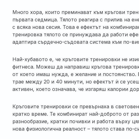
Много хора, които преминават към кръгови трен
първата седмица. Тялото реагира с прилив на ене
с всяка нова сесия. Това е ефектът на комбинир
тренировка тялото се принуждава да работи ефе
адаптира сърдечно-съдовата система към по-ви
Най-хубавото е, че кръговите тренировки не из
фитнеса. Можеш да направиш кръгова тренировка 
от което имаш нужда, е желание и постоянство.
трае между 20 и 40 минути, но ефектът ѝ се усе
активен, което означава, че изгаряш калории дор
Кръговите тренировки се превърнаха в световен
кратко време. Те комбинират най-доброто от ра
разнообразие, кратки почивки и работа върху ця
нова физиологична реалност – тялото става по-с