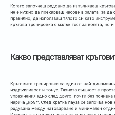
Когато започнеш редовно да изпълняваш кръго
не е нужно да прекарваш часове в залата, за да
правилно, да използваш тялото си като инструме
кръгова тренировка е малък тест за волята, но и
Какво представляват кръгови
Кръговите тренировки са един от най-динамични
издръжливост и тонус. Тяхната същност е проста
упражнения едно след друго, почти без почивка 
нарича „кръг“. След кратка пауза се започва нов 
редуване между натоварване и минимален отдих 
Именно тук се крие силата на кръговите трениро