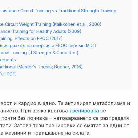
istance Circuit Training vs Traditional Strength Training
 Circuit Weight Training (Kaikkonen et al., 2000)
ance Training for Healthy Adults (2009)
raining: Effects on EPOC (2017)
 общия разход на енергия и EPOC спрямо MICT
ional Training (J Strength & Cond Res)
cements
aditional (Master’s Thesis; Booher, 2016)
ull PDF)
вост и кардио в едно. Те активират метаболизма и
манието. При всяка кръгова
тренировка
се
 почти без почивка – натоварването се разпределя
тати. Затова тези тренировки се смятат за едни от
на мазнини и повишаване на силата.