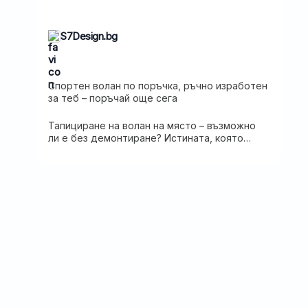
S7Design.bg
Спортен волан по поръчка, ръчно изработен
за теб – поръчай още сега
Тапициране на волан на място – възможно
ли е без демонтиране? Истината, която
трябва да знаете