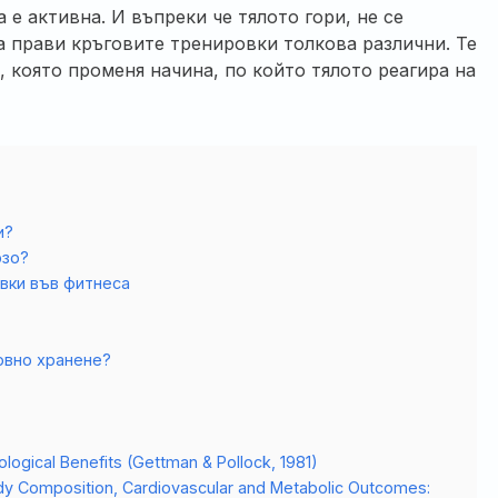
 е активна. И въпреки че тялото гори, не се
 прави кръговите тренировки толкова различни. Те
, която променя начина, по който тялото реагира на
и?
рзо?
вки във фитнеса
овно хранене?
siological Benefits (Gettman & Pollock, 1981)
ody Composition, Cardiovascular and Metabolic Outcomes: