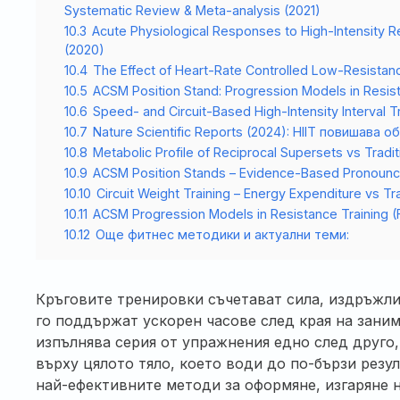
Systematic Review & Meta-analysis (2021)
10.3
Acute Physiological Responses to High-Intensity Res
(2020)
10.4
The Effect of Heart-Rate Controlled Low-Resistance
10.5
ACSM Position Stand: Progression Models in Resist
10.6
Speed- and Circuit-Based High-Intensity Interval T
10.7
Nature Scientific Reports (2024): HIIT повишава
10.8
Metabolic Profile of Reciprocal Supersets vs Tradit
10.9
ACSM Position Stands – Evidence-Based Pronoun
10.10
Circuit Weight Training – Energy Expenditure vs Tr
10.11
ACSM Progression Models in Resistance Training (F
10.12
Още фитнес методики и актуални теми:
Кръговите тренировки съчетават сила, издръжли
го поддържат ускорен часове след края на зани
изпълнява серия от упражнения едно след друго,
върху цялото тяло, което води до по-бързи резул
най-ефективните методи за оформяне, изгаряне 