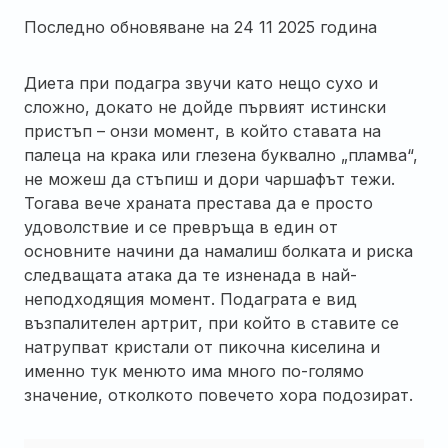
Последно обновяване на
24 11 2025 година
Диета при подагра звучи като нещо сухо и
сложно, докато не дойде първият истински
пристъп – онзи момент, в който ставата на
палеца на крака или глезена буквално „пламва“,
не можеш да стъпиш и дори чаршафът тежи.
Тогава вече храната престава да е просто
удоволствие и се превръща в един от
основните начини да намалиш болката и риска
следващата атака да те изненада в най-
неподходящия момент. Подаграта е вид
възпалителен артрит, при който в ставите се
натрупват кристали от пикочна киселина и
именно тук менюто има много по-голямо
значение, отколкото повечето хора подозират.