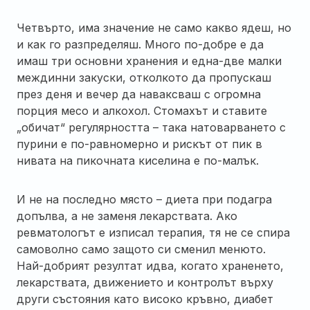
Четвърто, има значение не само какво ядеш, но
и как го разпределяш. Много по-добре е да
имаш три основни хранения и една-две малки
междинни закуски, отколкото да пропускаш
през деня и вечер да наваксваш с огромна
порция месо и алкохол. Стомахът и ставите
„обичат“ регулярността – така натоварването с
пурини е по-равномерно и рискът от пик в
нивата на пикочната киселина е по-малък.
И не на последно място – диета при подагра
допълва, а не заменя лекарствата. Ако
ревматологът е изписал терапия, тя не се спира
самоволно само защото си сменил менюто.
Най-добрият резултат идва, когато храненето,
лекарствата, движението и контролът върху
други състояния като високо кръвно, диабет