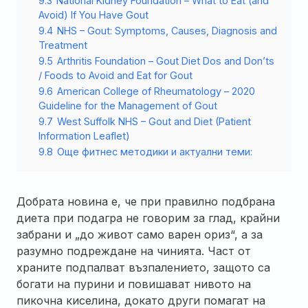
9.3
National Kidney Foundation – What to Eat (and
Avoid) If You Have Gout
9.4
NHS – Gout: Symptoms, Causes, Diagnosis and
Treatment
9.5
Arthritis Foundation – Gout Diet Dos and Don’ts
/ Foods to Avoid and Eat for Gout
9.6
American College of Rheumatology – 2020
Guideline for the Management of Gout
9.7
West Suffolk NHS – Gout and Diet (Patient
Information Leaflet)
9.8
Още фитнес методики и актуални теми:
Добрата новина е, че при правилно подбрана
диета при подагра не говорим за глад, крайни
забрани и „до живот само варен ориз“, а за
разумно подреждане на чинията. Част от
храните подпалват възпалението, защото са
богати на пурини и повишават нивото на
пикочна киселина, докато други помагат на