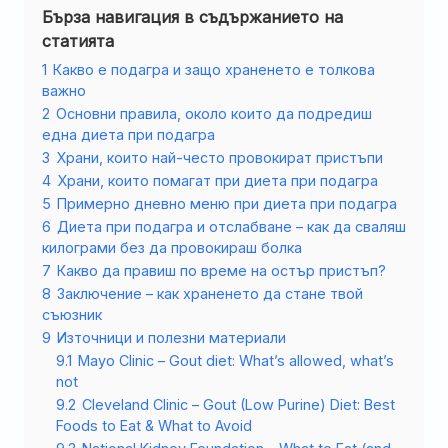
Бърза навигация в съдържанието на
статията
1
Какво е подагра и защо храненето е толкова
важно
2
Основни правила, около които да подредиш
една диета при подагра
3
Храни, които най-често провокират пристъпи
4
Храни, които помагат при диета при подагра
5
Примерно дневно меню при диета при подагра
6
Диета при подагра и отслабване – как да сваляш
килограми без да провокираш болка
7
Какво да правиш по време на остър пристъп?
8
Заключение – как храненето да стане твой
съюзник
9
Източници и полезни материали
9.1
Mayo Clinic – Gout diet: What’s allowed, what’s
not
9.2
Cleveland Clinic – Gout (Low Purine) Diet: Best
Foods to Eat & What to Avoid