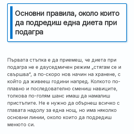
Основни правила, около които
да подредиш една диета при
подагра
Първата стъпка е да приемеш, че диета при
подагра не е двуседмичен режим „стягам се и
свършва“, а по-скоро нов начин на хранене, с
който да живееш години напред. Колкото по-
плавно и последователно смениш навиците,
толкова по-голям шанс имаш да намалиш
пристъпите. Не е нужно да обърнеш всичко с
главата надолу за една нощ, но има няколко
основни линии, около които да подредиш
менюто си.