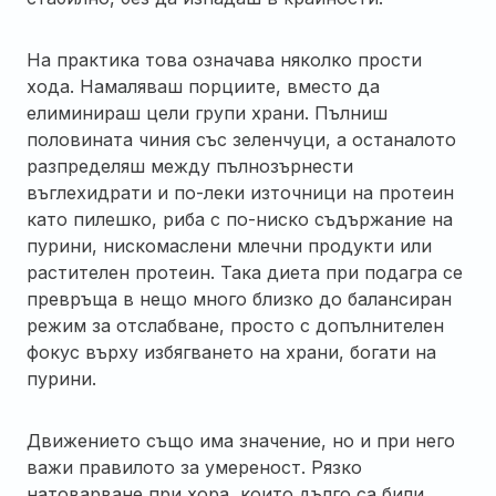
На практика това означава няколко прости
хода. Намаляваш порциите, вместо да
елиминираш цели групи храни. Пълниш
половината чиния със зеленчуци, а останалото
разпределяш между пълнозърнести
въглехидрати и по-леки източници на протеин
като пилешко, риба с по-ниско съдържание на
пурини, нискомаслени млечни продукти или
растителен протеин. Така диета при подагра се
превръща в нещо много близко до балансиран
режим за отслабване, просто с допълнителен
фокус върху избягването на храни, богати на
пурини.
Движението също има значение, но и при него
важи правилото за умереност. Рязко
натоварване при хора, които дълго са били