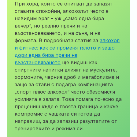
При хора, които се опитват да запазят
ставите спокойни, алкохолът често е
невидим враг – уж „само една бира
вечер“, но реално пречи и на
възстановяването, и на съня, и на
формата. В подробната статия за
алкохол
и фитнес: как се променя тялото и защо
дори една бира пречи на
възстановяването
ще видиш как
спиртните напитки влияят на мускулите,
хормоните, черния дроб и метаболизма и
защо за стави с подагра комбинацията
„спорт плюс алкохол“ често обезсмисля
усилията в залата. Това помага по-ясно да
прецениш къде е твоята граница и какъв
компромис с чашката си готов да
направиш, за да запазиш резултатите от
тренировките и режима си.