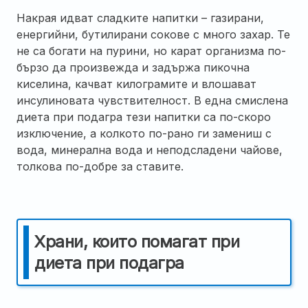
Накрая идват сладките напитки – газирани,
енергийни, бутилирани сокове с много захар. Те
не са богати на пурини, но карат организма по-
бързо да произвежда и задържа пикочна
киселина, качват килограмите и влошават
инсулиновата чувствителност. В една смислена
диета при подагра тези напитки са по-скоро
изключение, а колкото по-рано ги замениш с
вода, минерална вода и неподсладени чайове,
толкова по-добре за ставите.
Храни, които помагат при
диета при подагра