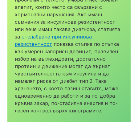
апетит, които често са свързани с
хормонални нарушения. Ако имаш
съмнения за инсулинова резистентност
или вече имаш такава диагноза, статията
за
отслабване при инсулинова
резистентност
показва стъпка по стъпка
как умерен калориен дефицит, правилен
избор на въглехидрати, достатъчно
протеин и движение могат да върнат
чувствителността към инсулина и да
намалят риска от диабет тип 2. Така
храненето, с което пазиш ставите, може
едновременно да работи и за по-добра
кръвна захар, по-стабилна енергия и по-
лесен контрол върху килограмите.