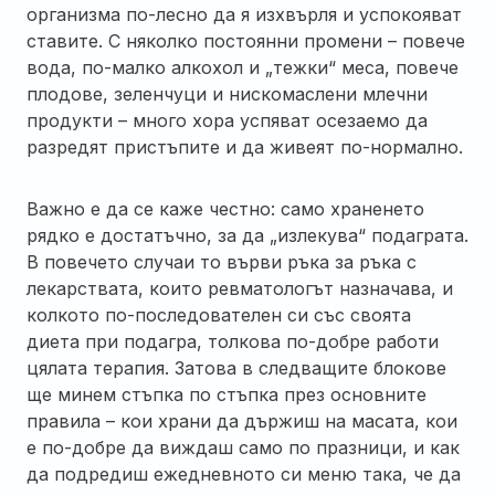
организма по-лесно да я изхвърля и успокояват
ставите. С няколко постоянни промени – повече
вода, по-малко алкохол и „тежки“ меса, повече
плодове, зеленчуци и нискомаслени млечни
продукти – много хора успяват осезаемо да
разредят пристъпите и да живеят по-нормално.
Важно е да се каже честно: само храненето
рядко е достатъчно, за да „излекува“ подаграта.
В повечето случаи то върви ръка за ръка с
лекарствата, които ревматологът назначава, и
колкото по-последователен си със своята
диета при подагра, толкова по-добре работи
цялата терапия. Затова в следващите блокове
ще минем стъпка по стъпка през основните
правила – кои храни да държиш на масата, кои
е по-добре да виждаш само по празници, и как
да подредиш ежедневното си меню така, че да