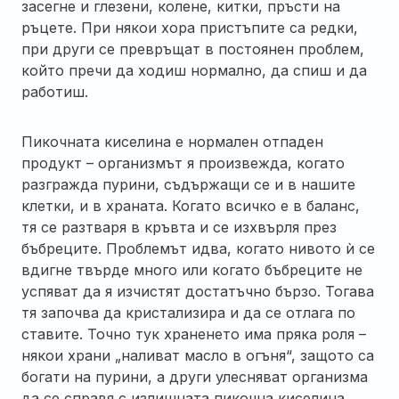
засегне и глезени, колене, китки, пръсти на
ръцете. При някои хора пристъпите са редки,
при други се превръщат в постоянен проблем,
който пречи да ходиш нормално, да спиш и да
работиш.
Пикочната киселина е нормален отпаден
продукт – организмът я произвежда, когато
разгражда пурини, съдържащи се и в нашите
клетки, и в храната. Когато всичко е в баланс,
тя се разтваря в кръвта и се изхвърля през
бъбреците. Проблемът идва, когато нивото ѝ се
вдигне твърде много или когато бъбреците не
успяват да я изчистят достатъчно бързо. Тогава
тя започва да кристализира и да се отлага по
ставите. Точно тук храненето има пряка роля –
някои храни „наливат масло в огъня“, защото са
богати на пурини, а други улесняват организма
да се справя с излишната пикочна киселина.