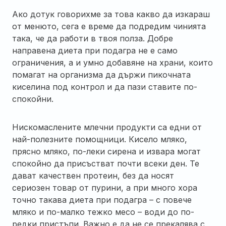
Ако дотук говорихме за това какво да изкараш
от менюто, сега е време да подредим чинията
така, че да работи в твоя полза. Добре
направена диета при подагра не е само
ограничения, а и умно добавяне на храни, които
помагат на организма да държи пикочната
киселина под контрол и да пази ставите по-
спокойни.
Нискомаслените млечни продукти са едни от
най-полезните помощници. Кисело мляко,
прясно мляко, по-леки сирена и извара могат
спокойно да присъстват почти всеки ден. Те
дават качествен протеин, без да носят
сериозен товар от пурини, а при много хора
точно такава диета при подагра – с повече
мляко и по-малко тежко месо – води до по-
редки пристъпи. Важно е да не се прекалява с