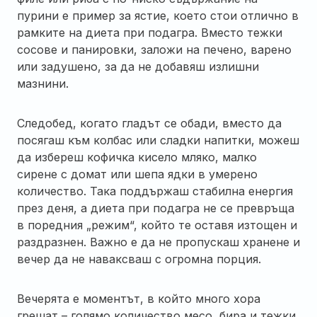
пурини е пример за ястие, което стои отлично в
рамките на диета при подагра. Вместо тежки
сосове и панировки, заложи на печено, варено
или задушено, за да не добавяш излишни
мазнини.
Следобед, когато гладът се обади, вместо да
посягаш към колбас или сладки напитки, можеш
да избереш кофичка кисело мляко, малко
сирене с домат или шепа ядки в умерено
количество. Така поддържаш стабилна енергия
през деня, а диета при подагра не се превръща
в поредния „режим“, който те оставя изтощен и
раздразнен. Важно е да не пропускаш хранене и
вечер да не наваксваш с огромна порция.
Вечерята е моментът, в който много хора
грешат – голямо количество месо, бира и тежки