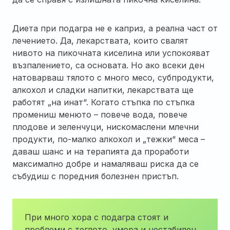
Диета при подагра не е каприз, а реална част от
лечението. Да, лекарствата, които свалят
нивото на пикочната киселина или успокояват
възпалението, са основата. Но ако всеки ден
натоварваш тялото с много месо, субпродукти,
алкохол и сладки напитки, лекарствата ще
работят „на инат“. Когато стъпка по стъпка
промениш менюто – повече вода, повече
плодове и зеленчуци, нискомаслени млечни
продукти, по-малко алкохол и „тежки“ меса –
даваш шанс и на терапията да проработи
максимално добре и намаляваш риска да се
събудиш с поредния болезнен пристъп.
При много хора с подагра стоят и
проблеми с теглото, умора и нестабилен