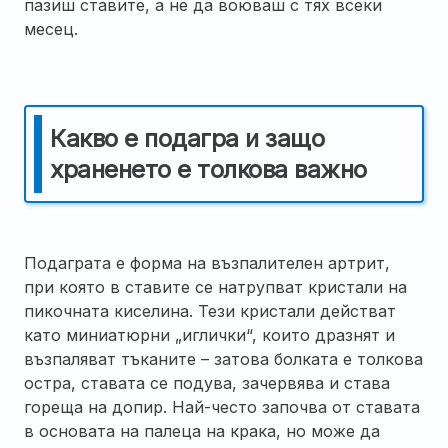
пазиш ставите, а не да воюваш с тях всеки
месец.
Какво е подагра и защо
храненето е толкова важно
Подаграта е форма на възпалителен артрит,
при която в ставите се натрупват кристали на
пикочната киселина. Тези кристали действат
като миниатюрни „иглички“, които дразнят и
възпаляват тъканите – затова болката е толкова
остра, ставата се подува, зачервява и става
гореща на допир. Най-често започва от ставата
в основата на палеца на крака, но може да