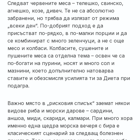
Следват червените меса – телешко, свинско,
агнешко, козе, дивеч. Те не са абсолютно
забранени, но трябва да излязат от режима
„всеки ден“. По-добрият подход е да
присъстват по-рядко, в по-малки порции и да
се комбинират с много зеленчуци, а не с още
месо и колбаси. Колбасите, сушените и
пушените меса са отделна тема – освен че са
по-богати на пурини, носят и много сол и
мазнини, което допълнително натоварва
ставите и обезсмисля усилията ти за Диета при
подагра.
Важно място в „рисковия списък“ заемат някои
видове риба и морски дарове – сардини,
аншоа, миди, скариди, калмари. При много хора
именно една щедра морска вечеря с бира е
класическият сценарий за следващ болезнен