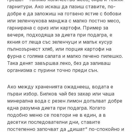
гарнитури. Ако искаш да пазиш ставите, по-
добре е да заложиш на готвено ястие с бобови
или зеленчукова манджа с малко постно месо,
гарнирана с ориз или картофи. Пример за
вечеря, подходяща за диета при подагра, е
яхния от леща със зеленчуци и малък кусур
пълнозърнест хляб, или порция картофи на
фурна с голяма салата и малко печено пилешко.
Така денят завършва леко, без да заливаш
организма с пурини точно преди сън.
Ако между храненията ожаднееш, водата е
първи избор. Билков чай без захар или чаша
минерална вода с резен лимон допълват добре
една разумна диета при подагра. Когато
подобно меню се повтори не в един, а в
десетки последователни дни, ставите
постепенно започват да „дишат“ по-спокойно и