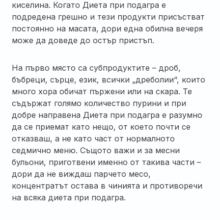
киселина. Когато Диета при подагра е
подредена грешно и тези продукти присъстват
постоянно на масата, дори една обилна вечеря
може да доведе до остър пристъп.
На първо място са субпродуктите – дроб,
бъбреци, сърце, език, всички „дреболии“, които
много хора обичат пържени или на скара. Те
съдържат голямо количество пурини и при
добре направена Диета при подагра е разумно
да се приемат като нещо, от което почти се
отказваш, а не като част от нормалното
седмично меню. Същото важи и за месни
бульони, приготвени именно от такива части –
дори да не виждаш парчето месо,
концентратът остава в чинията и противоречи
на всяка диета при подагра.