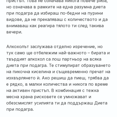
пристъп. Това не означава никога повече риба,
но означава в рамките на една разумна диета
при подагра да избираш по-бедни на пурини
видове, да не прекаляваш с количеството и да
внимаваш как реагира тялото ти след такива
вечери.
Алкохолът заслужава отделно изречение, но
тук само ще отбележим най-важното – бирата и
твърдият алкохол са лош партньор на всяка
диета при подагра. Те стимулират образуването
на пикочна киселина и същевременно пречат на
изхвърлянето ѝ. Ако решиш да пиеш, трябва да
е рядко, в малки количества и никога по време
на активен пристъп. В комбинация с тежка
месна храна рисковете се умножават и
обезсмислят усилията ти да поддържаш Диета
при подагра.