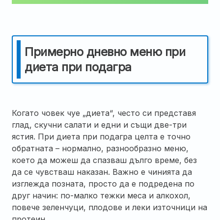
Примерно дневно меню при
диета при подагра
Когато човек чуе „диета“, често си представя
глад, скучни салати и едни и същи две-три
ястия. При диета при подагра целта е точно
обратната – нормално, разнообразно меню,
което да можеш да спазваш дълго време, без
да се чувстваш наказан. Важно е чинията да
изглежда позната, просто да е подредена по
друг начин: по-малко тежки меса и алкохол,
повече зеленчуци, плодове и леки източници на
протеин.