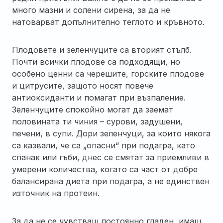
много мазни и солени сирена, за да не
натоварват допълнително теглото и кръвното.
Плодовете и зеленчуците са вторият стълб.
Почти всички плодове са подходящи, но
особено ценни са черешите, горските плодове
и цитрусите, защото носят повече
антиоксиданти и помагат при възпаление.
Зеленчуците спокойно могат да заемат
половината ти чиния – сурови, задушени,
печени, в супи. Дори зеленчуци, за които някога
са казвали, че са „опасни“ при подагра, като
спанак или гъби, днес се смятат за приемливи в
умерени количества, когато са част от добре
балансирана диета при подагра, а не единствен
източник на протеин.
За да не се чувстваш постоянно гладен, имаш