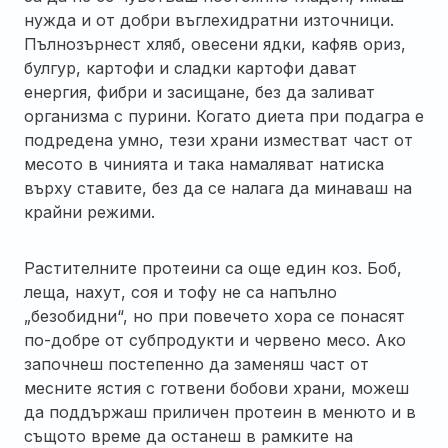
нужда и от добри въглехидратни източници.
Пълнозърнест хляб, овесени ядки, кафяв ориз,
булгур, картофи и сладки картофи дават
енергия, фибри и засищане, без да заливат
организма с пурини. Когато диета при подагра е
подредена умно, тези храни изместват част от
месото в чинията и така намаляват натиска
върху ставите, без да се налага да минаваш на
крайни режими.
Растителните протеини са още един коз. Боб,
леща, нахут, соя и тофу не са напълно
„безобидни“, но при повечето хора се понасят
по-добре от субпродукти и червено месо. Ако
започнеш постепенно да заменяш част от
месните ястия с готвени бобови храни, можеш
да поддържаш приличен протеин в менюто и в
същото време да останеш в рамките на