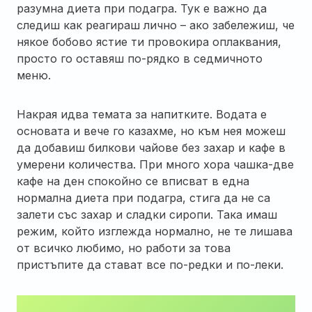
разумна диета при подагра. Тук е важно да
следиш как реагираш лично – ако забележиш, че
някое бобово ястие ти провокира оплаквания,
просто го оставяш по-рядко в седмичното
меню.
Накрая идва темата за напитките. Водата е
основата и вече го казахме, но към нея можеш
да добавиш билкови чайове без захар и кафе в
умерени количества. При много хора чашка-две
кафе на ден спокойно се вписват в една
нормална диета при подагра, стига да не са
залети със захар и сладки сиропи. Така имаш
режим, който изглежда нормално, не те лишава
от всичко любимо, но работи за това
пристъпите да стават все по-редки и по-леки.