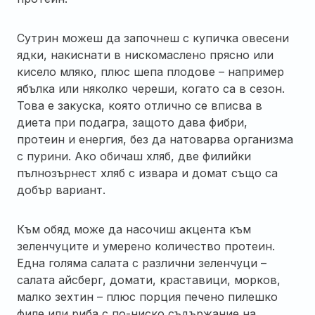
Сутрин можеш да започнеш с купичка овесени
ядки, накиснати в нискомаслено прясно или
кисело мляко, плюс шепа плодове – например
ябълка или няколко череши, когато са в сезон.
Това е закуска, която отлично се вписва в
диета при подагра, защото дава фибри,
протеин и енергия, без да натоварва организма
с пурини. Ако обичаш хляб, две филийки
пълнозърнест хляб с извара и домат също са
добър вариант.
Към обяд може да насочиш акцента към
зеленчуците и умерено количество протеин.
Една голяма салата с различни зеленчуци –
салата айсберг, домати, краставици, морков,
малко зехтин – плюс порция печено пилешко
филе или риба с по-ниско съдържание на