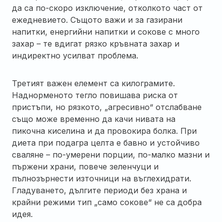
да са по-скоро изключение, отколкото част от
ежедневието. Същото важи и за газирани
напитки, енергийни напитки и сокове с много
захар – те вдигат рязко кръвната захар и
индиректно усилват проблема.
Третият важен елемент са килограмите.
Наднорменото тегло повишава риска от
пристъпи, но рязкото, „агресивно“ отслабване
също може временно да качи нивата на
пикочна киселина и да провокира болка. При
диета при подагра целта е бавно и устойчиво
сваляне – по-умерени порции, по-малко мазни и
пържени храни, повече зеленчуци и
пълнозърнести източници на въглехидрати.
Гладуването, дългите периоди без храна и
крайни режими тип „само сокове“ не са добра
идея.