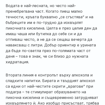
Водата е най-лесната, но често най-
пренебрегвана част. Когато пиеш малко
течности, кръвта буквално „се сгъстява“ и на
бъбреците им е по-трудно да изхвърлят
пикочната киселина. Целта е през целия ден да
имаш чаша или бутилка до себе си и да
отпиваш често, а не да се сещаш вечерта да
наваксваш с литри. Добър ориентир е урината
да бъде по-светла през по-голямата част от
деня – това е знак, че си близо до нужната
хидратация.
Втората линия е контролът върху алкохола и
сладките напитки. Бирата и твърдият алкохол
са едни от най-честите скрити „врагове“ при
подагра – те стимулират образуването на
пикочна киселина и същевременно затрудняват
изхвърлянето ѝ. Ако изобщо присъстват, трябва