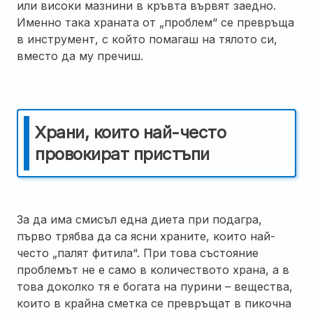
или високи мазнини в кръвта вървят заедно.
Именно така храната от „проблем“ се превръща
в инструмент, с който помагаш на тялото си,
вместо да му пречиш.
Храни, които най-често
провокират пристъпи
За да има смисъл една диета при подагра,
първо трябва да са ясни храните, които най-
често „палят фитила“. При това състояние
проблемът не е само в количеството храна, а в
това доколко тя е богата на пурини – вещества,
които в крайна сметка се превръщат в пикочна