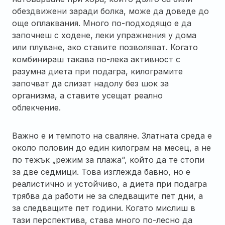
обездвижени заради болка, може да доведе до
още оплаквания. Много по-подходящо е да
започнеш с ходене, леки упражнения у дома
или плуване, ако ставите позволяват. Когато
комбинираш такава по-лека активност с
разумна диета при подагра, килограмите
започват да слизат надолу без шок за
организма, а ставите усещат реално
облекчение.
Важно е и темпото на сваляне. Златната среда е
около половин до един килограм на месец, а не
по тежък „режим за плажа“, който да те стопи
за две седмици. Това изглежда бавно, но е
реалистично и устойчиво, а диета при подагра
трябва да работи не за следващите пет дни, а
за следващите пет години. Когато мислиш в
тази перспектива, става много по-лесно да