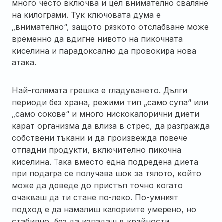
много често включва и цел внимателно сваляне
на килограми. Тук ключовата дума е
„внимателно“, защото рязкото отслабване може
временно да вдигне нивото на пикочната
киселина и парадоксално да провокира нова
атака.
Най-голямата грешка е гладуването. Дълги
периоди без храна, режими тип „само супа“ или
„само сокове“ и много нискокалорични диети
карат организма да влиза в стрес, да разгражда
собствени тъкани и да произвежда повече
отпадни продукти, включително пикочна
киселина. Така вместо една подредена диета
при подагра се получава шок за тялото, който
може да доведе до пристъп точно когато
очакваш да ти стане по-леко. По-умният
подход е да намалиш калориите умерено, но
стабилно, без да изпадаш в крайности.